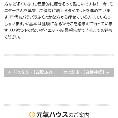
方など多くいます。健康的に痩せるって難しいですね！ 今、モ
ニターさんを募集して健康に痩せるダイエットを進めていま
す。年代もバラバラふくよかな方から痩せている方までいらっ
しゃいます。≪基本は健康になる≫そこを踏まえて行っていま
す。リバウンドのないダイエット・結果報告ができるまでお待ち
ください。
前の記事 -
【四股ふみをやったこと有りますか】
次の記事 -
【自律神経】
arrow_back
arrow_forward
元氣ハウス
info_outline
のご案内