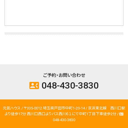
ご予約・お問い合わせ
048-430-3830
contact_phone
元氣ハウス / 〒335-0012 埼玉県戸田市中町1-20-14 / 京浜東北線 西川口駅
より徒歩17分 西川口西口よりバス西川６１にて中町1丁目下車徒歩2分 /
contact_phone
048-430-3830