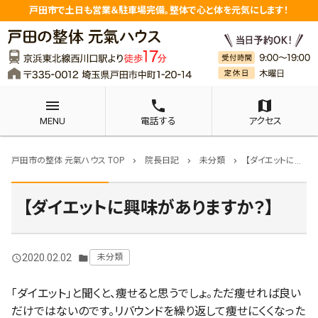
戸田市で土日も営業＆駐車場完備。整体で心と体を元気にします！
menu
phone
map
MENU
電話する
アクセス
戸田市の整体 元氣ハウス TOP
院長日記
未分類
【ダイエットに興味がありますか？】
chevron_right
chevron_right
chevron_right
【ダイエットに興味がありますか？】
2020.02.02
未分類
query_builder
folder
「ダイエット」と聞くと、痩せると思うでしょ。ただ痩せれば良い
だけではないのです。リバウンドを繰り返して痩せにくくなった