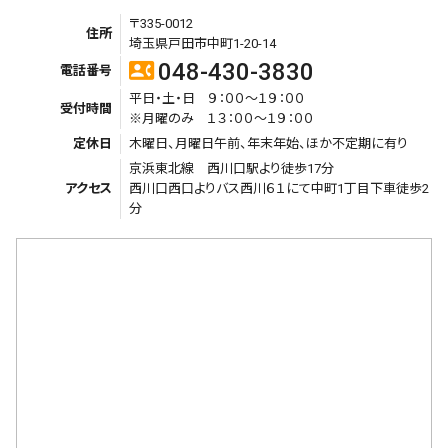
〒335-0012
住所
埼玉県戸田市中町1-20-14
048-430-3830
contact_phone
電話番号
平日・土・日 ９：００～１９：００
受付時間
※月曜のみ １３：００～１９：００
定休日
木曜日、月曜日午前、年末年始、ほか不定期に有り
京浜東北線 西川口駅より徒歩17分
アクセス
西川口西口よりバス西川６１にて中町1丁目下車徒歩2
分