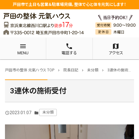
戸田市で土日も営業＆駐車場完備。整体で心と体を元気にします！
menu
phone
map
MENU
電話する
アクセス
戸田市の整体 元氣ハウス TOP
院長日記
未分類
3連休の施術受付
chevron_right
chevron_right
chevron_right
3連休の施術受付
2023.01.07
未分類
query_builder
folder