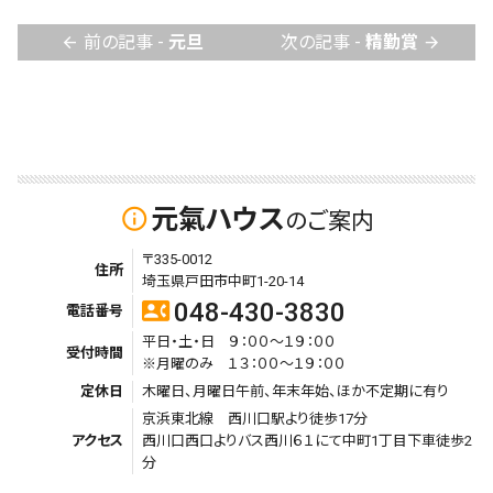
前の記事 -
元旦
次の記事 -
精勤賞
arrow_back
arrow_forward
元氣ハウス
info_outline
のご案内
〒335-0012
住所
埼玉県戸田市中町1-20-14
048-430-3830
contact_phone
電話番号
平日・土・日 ９：００～１９：００
受付時間
※月曜のみ １３：００～１９：００
定休日
木曜日、月曜日午前、年末年始、ほか不定期に有り
京浜東北線 西川口駅より徒歩17分
アクセス
西川口西口よりバス西川６１にて中町1丁目下車徒歩2
分