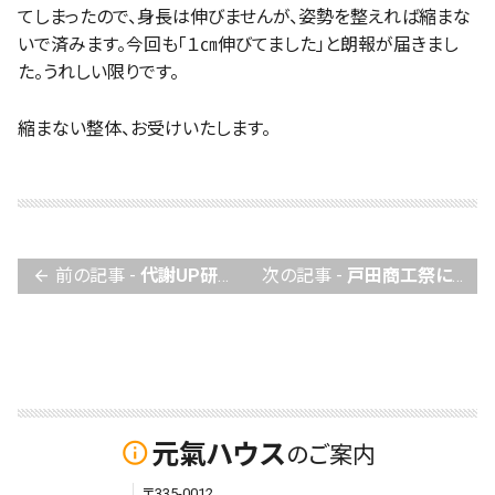
てしまったので、身長は伸びませんが、姿勢を整えれば縮まな
いで済みます。今回も「１㎝伸びてました」と朗報が届きまし
た。うれしい限りです。
縮まない整体、お受けいたします。
前の記事 -
代謝UP研究中
次の記事 -
戸田商工祭に参加してきました。
arrow_back
元氣ハウス
info_outline
のご案内
〒335-0012