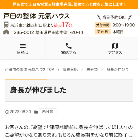
戸田市で土日も営業＆駐車場完備。整体で心と体を元気にします！
menu
phone
map
MENU
電話する
アクセス
戸田市の整体 元氣ハウス TOP
院長日記
未分類
身長が伸びました
chevron_right
chevron_right
chevron_right
身長が伸びました
2023.08.30
未分類
query_builder
folder
お客さんのご要望で「健康診断前に身長を伸ばしてほしい」の
ご要望がかなりあります。もちろん成長期をかなり前に終了し