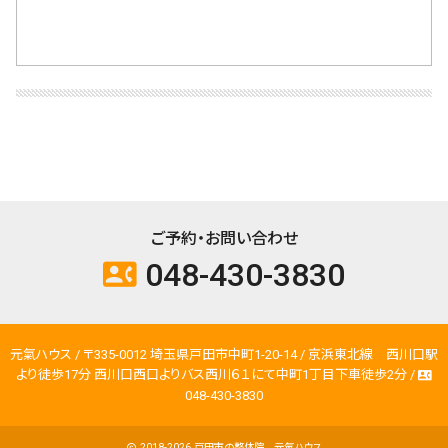
ご予約・お問い合わせ
048-430-3830
contact_phone
元氣ハウス / 〒335-0012 埼玉県戸田市中町1-20-14 / 京浜東北線 西川口駅
より徒歩17分 西川口西口よりバス西川６１にて中町1丁目下車徒歩2分 /
contact_phone
048-430-3830
2018-2026
戸田市の整体院 元氣ハウス
copyright