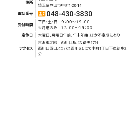
住所
埼玉県戸田市中町1-20-14
048-430-3830
contact_phone
電話番号
平日・土・日 ９：００～１９：００
受付時間
※月曜のみ １３：００～１９：００
定休日
木曜日、月曜日午前、年末年始、ほか不定期に有り
京浜東北線 西川口駅より徒歩17分
アクセス
西川口西口よりバス西川６１にて中町1丁目下車徒歩2
分