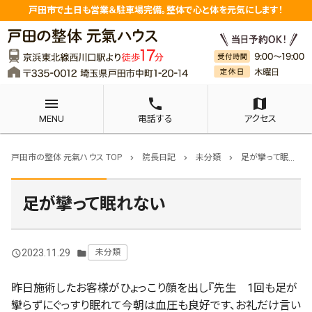
戸田市で土日も営業＆駐車場完備。整体で心と体を元気にします！
menu
phone
map
MENU
電話する
アクセス
戸田市の整体 元氣ハウス TOP
院長日記
未分類
足が攣って眠れない
chevron_right
chevron_right
chevron_right
足が攣って眠れない
2023.11.29
未分類
query_builder
folder
昨日施術したお客様がひょっこり顔を出し『先生 1回も足が
攣らずにぐっすり眠れて今朝は血圧も良好です、お礼だけ言い