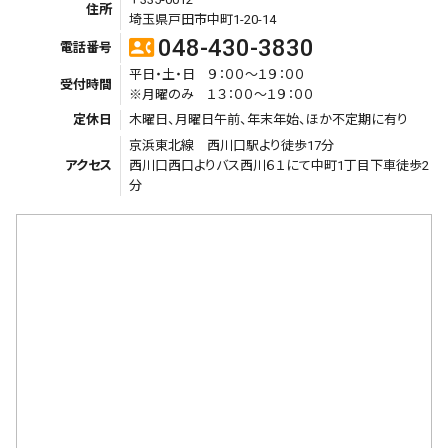
住所
埼玉県戸田市中町1-20-14
048-430-3830
contact_phone
電話番号
平日・土・日 ９：００～１９：００
受付時間
※月曜のみ １３：００～１９：００
定休日
木曜日、月曜日午前、年末年始、ほか不定期に有り
京浜東北線 西川口駅より徒歩17分
アクセス
西川口西口よりバス西川６１にて中町1丁目下車徒歩2
分