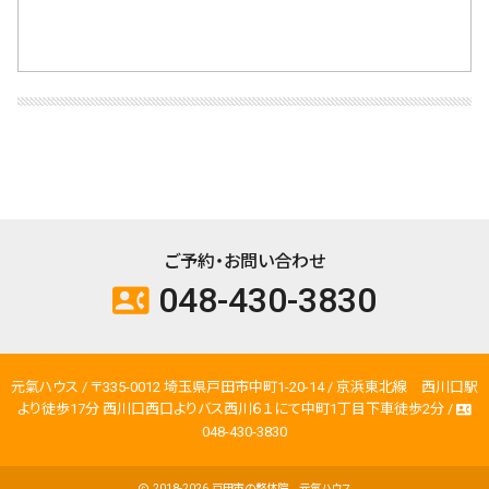
ご予約・お問い合わせ
048-430-3830
contact_phone
元氣ハウス / 〒335-0012 埼玉県戸田市中町1-20-14 / 京浜東北線 西川口駅
より徒歩17分 西川口西口よりバス西川６１にて中町1丁目下車徒歩2分 /
contact_phone
048-430-3830
2018-2026
戸田市の整体院 元氣ハウス
copyright