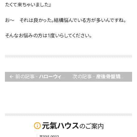
たくて来ちゃいました』
お～ それは良かった。結構悩んでいる方が多いんですね。
そんなお悩みの方は1度いらしてください。
前の記事 -
ハローウィン
次の記事 -
産後骨盤矯正
arrow_back
元氣ハウス
info_outline
のご案内
〒335-0012