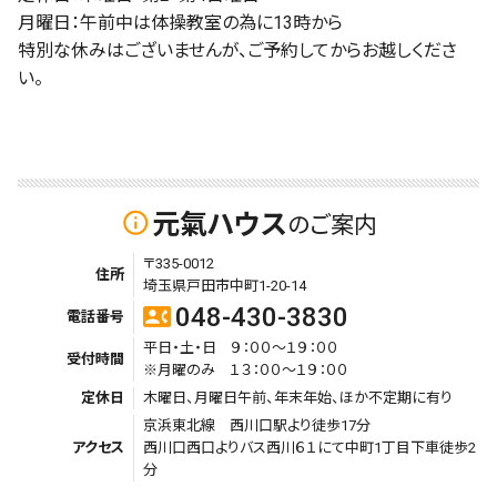
月曜日：午前中は体操教室の為に13時から
特別な休みはございませんが、ご予約してからお越しくださ
い。
元氣ハウス
info_outline
のご案内
〒335-0012
住所
埼玉県戸田市中町1-20-14
048-430-3830
contact_phone
電話番号
平日・土・日 ９：００～１９：００
受付時間
※月曜のみ １３：００～１９：００
定休日
木曜日、月曜日午前、年末年始、ほか不定期に有り
京浜東北線 西川口駅より徒歩17分
アクセス
西川口西口よりバス西川６１にて中町1丁目下車徒歩2
分