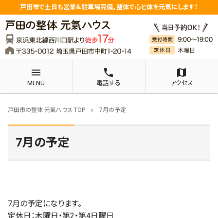
戸田市で土日も営業＆駐車場完備。整体で心と体を元気にします！
menu
phone
map
MENU
電話する
アクセス
戸田市の整体 元氣ハウス TOP
7月の予定
chevron_right
7月の予定
7月の予定になります。
定休日：木曜日・第2・第4日曜日