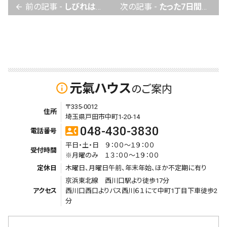
前の記事 -
しびれは残っていますが、しっかり歩けます。
次の記事 -
たった7日間で思い通りの姿勢になった！
arrow_back
元氣ハウス
info_outline
のご案内
〒335-0012
住所
埼玉県戸田市中町1-20-14
048-430-3830
contact_phone
電話番号
平日・土・日 ９：００～１９：００
受付時間
※月曜のみ １３：００～１９：００
定休日
木曜日、月曜日午前、年末年始、ほか不定期に有り
京浜東北線 西川口駅より徒歩17分
アクセス
西川口西口よりバス西川６１にて中町1丁目下車徒歩2
分