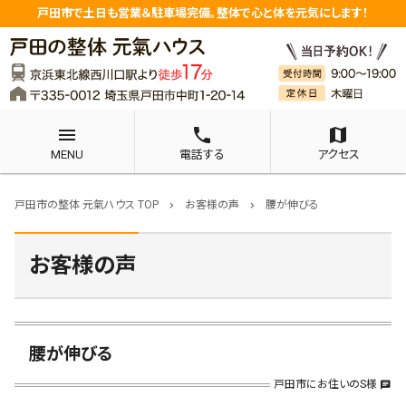
戸田市で土日も営業＆駐車場完備。整体で心と体を元気にします！
menu
phone
map
MENU
電話する
アクセス
戸田市の整体 元氣ハウス TOP
お客様の声
腰が伸びる
chevron_right
chevron_right
お客様の声
腰が伸びる
戸田市にお住いのS様
chat