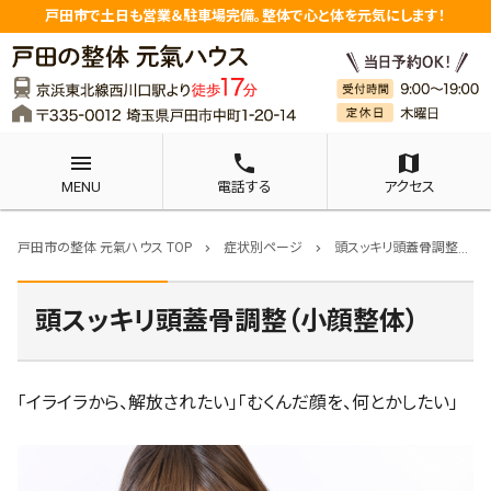
戸田市で土日も営業＆駐車場完備。整体で心と体を元気にします！
menu
phone
map
MENU
電話する
アクセス
戸田市の整体 元氣ハウス TOP
症状別ページ
頭スッキリ頭蓋骨調整（小顔整体）
chevron_right
chevron_right
頭スッキリ頭蓋骨調整（小顔整体）
「イライラから、解放されたい」「むくんだ顔を、何とかしたい」