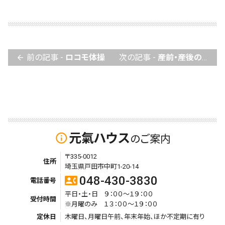
前の記事 -
ロコモ体操
次の記事 -
産前・産後の骨盤調整（スタイルUP整体）
arrow_back
元氣ハウス
info_outline
のご案内
〒335-0012
住所
埼玉県戸田市中町1-20-14
048-430-3830
contact_phone
電話番号
平日・土・日 ９：００～１９：００
受付時間
※月曜のみ １３：００～１９：００
定休日
木曜日、月曜日午前、年末年始、ほか不定期に有り